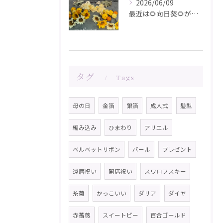
2026/06/09
最近は🌻向日葵🌻が人気です！在庫が少なくなってきました！お問...
タグ
Tags
母の日
金箔
銀箔
成人式
髪型
編み込み
ひまわり
アリエル
ベルベットリボン
パール
プレゼント
還暦祝い
開店祝い
スワロフスキー
糸菊
かっこいい
ダリア
ダイヤ
赤薔薇
スイートピー
百合ゴールド