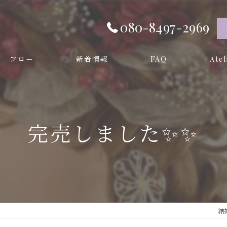
080-8497-2969
フロー
新着情報
FAQ
Ate
オーダ
プリザー
完売しました✨️✨️
和装
成人式
卒業式
結婚