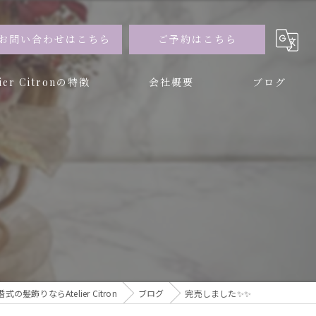
お問い合わせはこちら
ご予約はこちら
lier Citronの特徴
会社概要
ブログ
ー
ブドフラワー
式の髪飾りならAtelier Citron
ブログ
完売しました✨️✨️