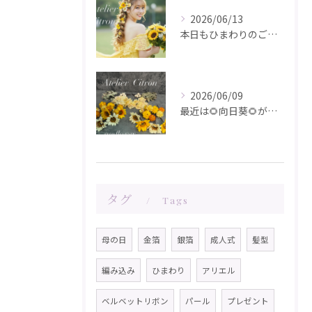
2026/06/13
本日もひまわりのご注文ありがとうございます✨️
2026/06/09
最近は🌻向日葵🌻が人気です！在庫が少なくなってきました！お問...
タグ
Tags
母の日
金箔
銀箔
成人式
髪型
編み込み
ひまわり
アリエル
ベルベットリボン
パール
プレゼント