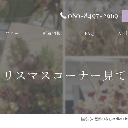
080-8497-2969
フロー
新着情報
FAQ
Ate
オーダ
プリザー
リスマスコーナー見て
和装
成人式
卒業式
結婚式の髪飾りならAtelier Cit