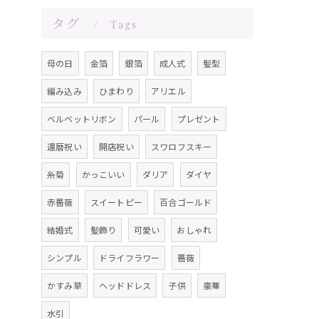
タグ
Tags
母の日
金箔
銀箔
成人式
髪型
編み込み
ひまわり
アリエル
ベルベットリボン
パール
プレゼント
還暦祝い
開店祝い
スワロフスキー
糸菊
かっこいい
ダリア
ダイヤ
赤薔薇
スイートピー
百合ゴールド
結婚式
髪飾り
可愛い
おしゃれ
シンプル
ドライフラワー
薔薇
かすみ草
ヘッドドレス
子供
豪華
水引