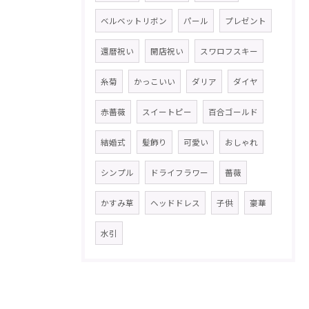
ベルベットリボン
パール
プレゼント
還暦祝い
開店祝い
スワロフスキー
糸菊
かっこいい
ダリア
ダイヤ
赤薔薇
スイートピー
百合ゴールド
結婚式
髪飾り
可愛い
おしゃれ
シンプル
ドライフラワー
薔薇
かすみ草
ヘッドドレス
子供
豪華
水引