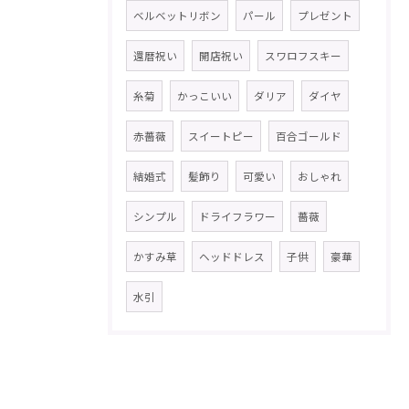
ベルベットリボン
パール
プレゼント
還暦祝い
開店祝い
スワロフスキー
糸菊
かっこいい
ダリア
ダイヤ
赤薔薇
スイートピー
百合ゴールド
結婚式
髪飾り
可愛い
おしゃれ
シンプル
ドライフラワー
薔薇
かすみ草
ヘッドドレス
子供
豪華
水引