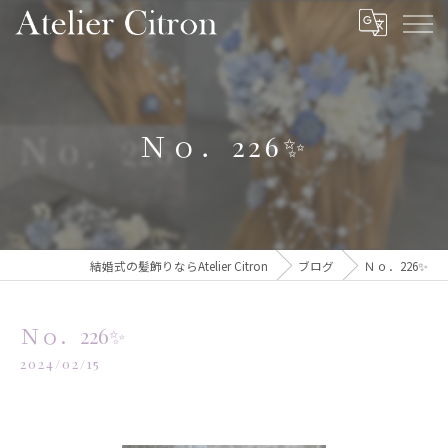
Ｎｏ．226✨️
結婚式の髪飾りならAtelier Citron
ブログ
Ｎｏ．226✨️
Ｎｏ．226✨️
2024/02/15