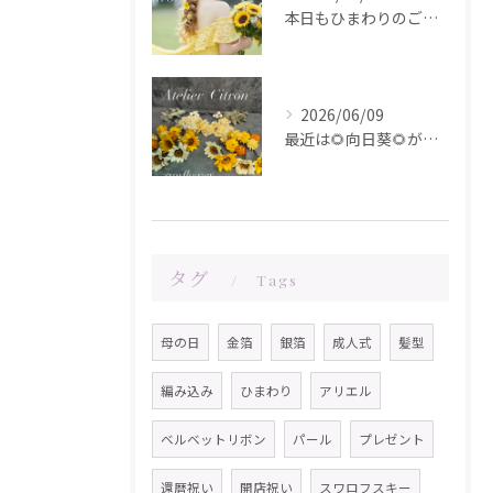
本日もひまわりのご注文ありがとうございます✨️
2026/06/09
最近は🌻向日葵🌻が人気です！在庫が少なくなってきました！お問...
タグ
Tags
母の日
金箔
銀箔
成人式
髪型
編み込み
ひまわり
アリエル
ベルベットリボン
パール
プレゼント
還暦祝い
開店祝い
スワロフスキー