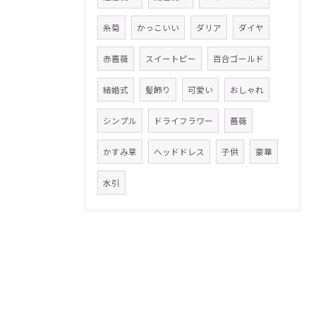
糸菊
かっこいい
ダリア
ダイヤ
赤薔薇
スイートピー
百合ゴールド
結婚式
髪飾り
可愛い
おしゃれ
シンプル
ドライフラワー
薔薇
かすみ草
ヘッドドレス
子供
豪華
水引