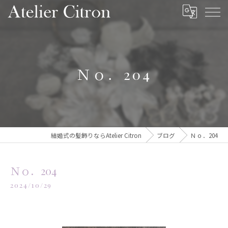
Ｎｏ．204
結婚式の髪飾りならAtelier Citron
ブログ
Ｎｏ．204
Ｎｏ．204
2024/10/29