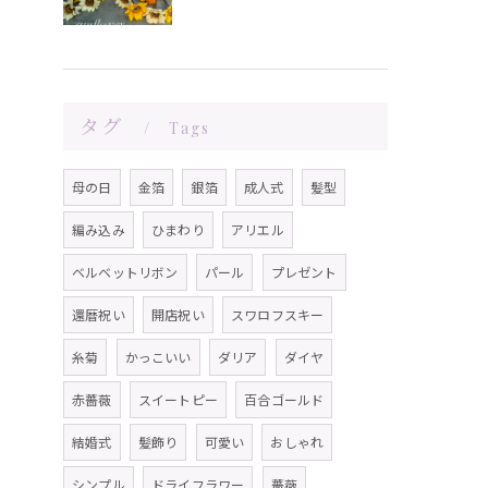
タグ
Tags
母の日
金箔
銀箔
成人式
髪型
編み込み
ひまわり
アリエル
ベルベットリボン
パール
プレゼント
還暦祝い
開店祝い
スワロフスキー
糸菊
かっこいい
ダリア
ダイヤ
赤薔薇
スイートピー
百合ゴールド
結婚式
髪飾り
可愛い
おしゃれ
シンプル
ドライフラワー
薔薇