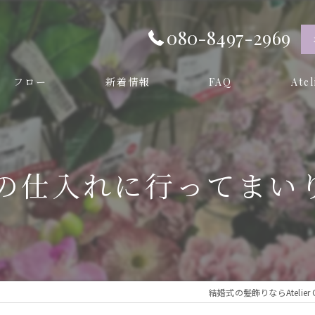
080-8497-2969
フロー
新着情報
FAQ
Ate
オーダ
プリザー
の仕入れに行ってまいり
和装
成人式
卒業式
結婚式の髪飾りならAtelier Ci