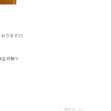
す🙇‍♀️
 #正月飾り
次のページ >