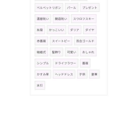
ベルベットリボン
パール
プレゼント
還暦祝い
開店祝い
スワロフスキー
糸菊
かっこいい
ダリア
ダイヤ
赤薔薇
スイートピー
百合ゴールド
結婚式
髪飾り
可愛い
おしゃれ
シンプル
ドライフラワー
薔薇
かすみ草
ヘッドドレス
子供
豪華
水引