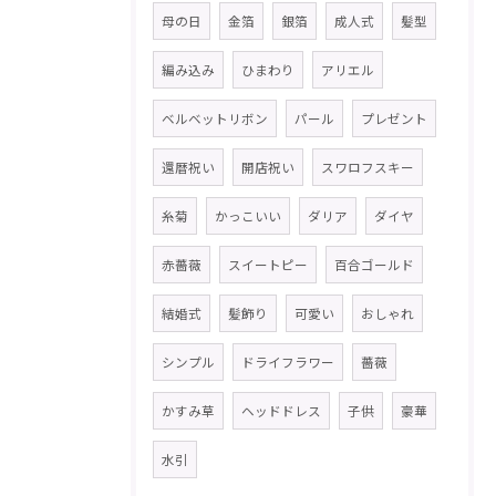
母の日
金箔
銀箔
成人式
髪型
編み込み
ひまわり
アリエル
ベルベットリボン
パール
プレゼント
還暦祝い
開店祝い
スワロフスキー
糸菊
かっこいい
ダリア
ダイヤ
赤薔薇
スイートピー
百合ゴールド
結婚式
髪飾り
可愛い
おしゃれ
シンプル
ドライフラワー
薔薇
かすみ草
ヘッドドレス
子供
豪華
水引