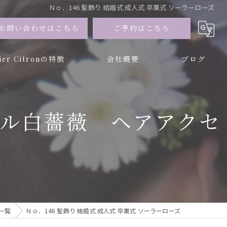
Ｎｏ．146 髪飾り 結婚式 成人式 卒業式 ソーラーローズ
お問い合わせはこちら
ご予約はこちら
lier Citronの特徴
会社概要
ブログ
ー
 パール白薔薇 ヘアアクセ
ブドフラワー
一覧
Ｎｏ．146 髪飾り 結婚式 成人式 卒業式 ソーラーローズ