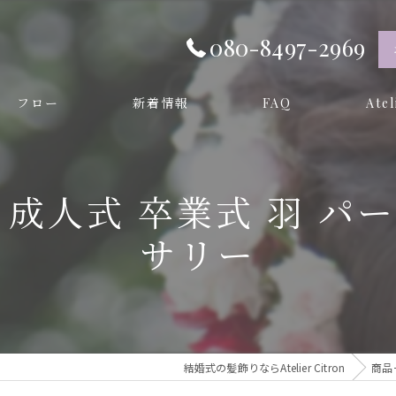
080-8497-2969
フロー
新着情報
FAQ
Ate
オーダ
婚式 成人式 卒業式 羽
プリザー
サリー
和装
成人式
卒業式
結婚式の髪飾りならAtelier Citron
商品