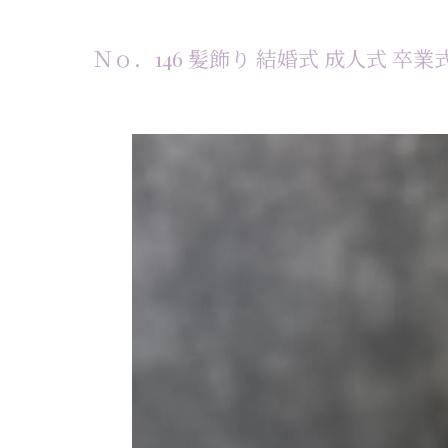
Ｎｏ．146 髪飾り 結婚式 成人式 卒