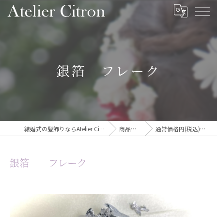
銀箔 フレーク
結婚式の髪飾りならAtelier Citron
商品一覧
通常価格円(税込)ご…
銀箔 フレーク