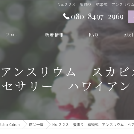
No.２２３ 髪飾り 結婚式 アンスリ
080-8497-2969
フロー
新着情報
FAQ
Ate
オーダ
 アンスリウム スカ
プリザー
クセサリー ハワイアン
和装
成人式
卒業式
er Citron
商品一覧
No.２２３ 髪飾り 結婚式 アンスリウム 