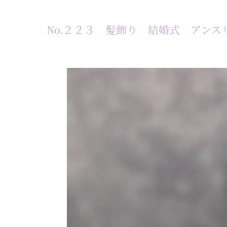
No.２２３ 髪飾り 結婚式 アン