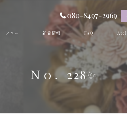
080-8497-2969
フロー
新着情報
FAQ
Ate
オーダ
プリザー
Ｎｏ．228✨️
和装
成人式
卒業式