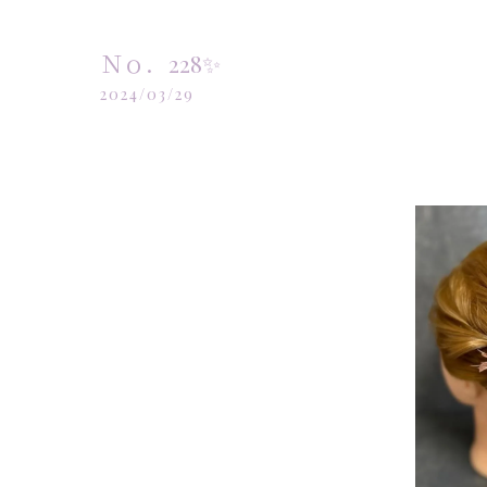
Ｎｏ．228✨️
2024/03/29