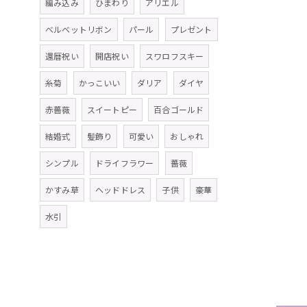
編み込み
ひまわり
アリエル
ベルベットリボン
パール
プレゼント
還暦祝い
開店祝い
スワロフスキー
糸菊
かっこいい
ダリア
ダイヤ
赤薔薇
スイートピー
百合ゴールド
結婚式
髪飾り
可愛い
おしゃれ
シンプル
ドライフラワー
薔薇
かすみ草
ヘッドドレス
子供
豪華
水引