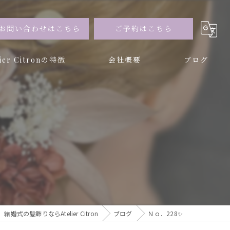
お問い合わせはこちら
ご予約はこちら
lier Citronの特徴
会社概要
ブログ
ー
ブドフラワー
結婚式の髪飾りならAtelier Citron
ブログ
Ｎｏ．228✨️