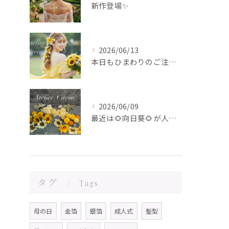
新作登場✨️
2026/06/13
本日もひまわりのご注文ありがとうございます✨️
2026/06/09
最近は🌻向日葵🌻が人気です！在庫が少なくなってきました！お問...
タグ
Tags
母の日
金箔
銀箔
成人式
髪型