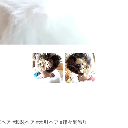
式ヘア #和装へア #水引ヘア #蝶々髪飾り