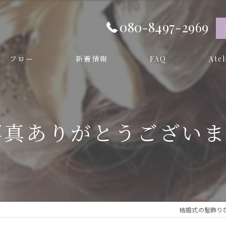
080-8497-2969
フロー
新着情報
FAQ
Ate
オーダ
プリザー
写真ありがとうございます
和装
成人式
卒業式
結婚式の髪飾りならAt